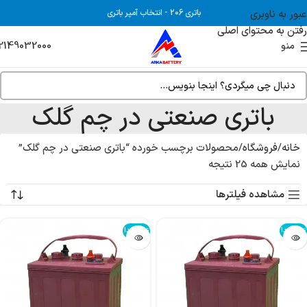
عبور به ناوبری
باتری 206
-
انتخاب آمپر باتری
رفتن به محتوای اصلی
2149032000
منو
باتری صنعتی در چم گلک
خانه
فروشگاه
محصولات برچسب خورده “باتری صنعتی در چم گلک”
نمایش همه 25 نتیجه
مشاهده فیلترها
تمام شد!
تمام شد!