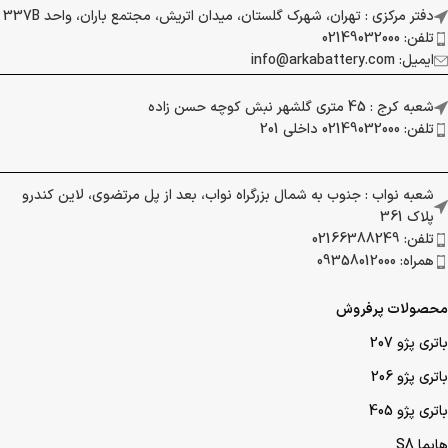
دفتر مرکزی : تهران، شهرک گلستان، میدان اتریش، مجتمع باران، واحد 337B
تلفن: 02149032000
ایمیل: info@arkabattery.com
شعبه کرج : 45 متری گلشهر نبش کوچه حسن زاده
تلفن: 02149032000 داخلی 201
شعبه نواب : جنوب به شمال بزرگراه نواب، بعد از پل مرتضوی، لاین کندرو
پلاک 361
تلفن: 02166388249
همراه: 09358012000
محصولات پرفروش
باتری پژو 207
باتری پژو 206
باتری پژو 405
هایما S8