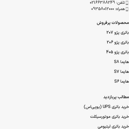
تلفن: 02166388249
همراه: 09358012000
محصولات پرفروش
باتری پژو 207
باتری پژو 206
باتری پژو 405
هایما S8
هایما S7
هایما S6
مطالب پربازدید
خرید باتری UPS (یو‌پی‌اس)
خرید باتری موتورسیکلت
خرید باتری لیتیومی