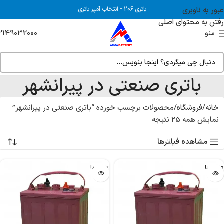
عبور به ناوبری
باتری 206
-
انتخاب آمپر باتری
رفتن به محتوای اصلی
2149032000
منو
باتری صنعتی در پیرانشهر
خانه
فروشگاه
محصولات برچسب خورده “باتری صنعتی در پیرانشهر”
نمایش همه 25 نتیجه
مشاهده فیلترها
تمام شد!
تمام شد!