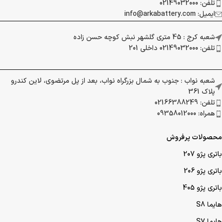
تلفن: 02149032000
ایمیل: info@arkabattery.com
شعبه کرج : 45 متری گلشهر نبش کوچه حسن زاده
تلفن: 02149032000 داخلی 201
شعبه نواب : جنوب به شمال بزرگراه نواب، بعد از پل مرتضوی، لاین کندرو
پلاک 361
تلفن: 02166388249
همراه: 09358012000
محصولات پرفروش
باتری پژو 207
باتری پژو 206
باتری پژو 405
هایما S8
هایما S7