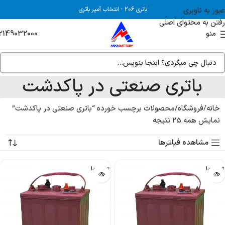
عبور به ناوبری
باتری 206
-
انتخاب آمپر باتری
رفتن به محتوای اصلی
2149032000
منو
باتری صنعتی در پاکدشت
خانه
فروشگاه
محصولات برچسب خورده “باتری صنعتی در پاکدشت”
نمایش همه 25 نتیجه
مشاهده فیلترها
تمام شد!
تمام شد!