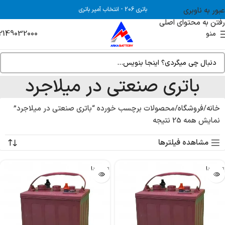
عبور به ناوبری
باتری 206
-
انتخاب آمپر باتری
رفتن به محتوای اصلی
2149032000
منو
باتری صنعتی در میلاجرد
خانه
فروشگاه
محصولات برچسب خورده “باتری صنعتی در میلاجرد”
نمایش همه 25 نتیجه
مشاهده فیلترها
تمام شد!
تمام شد!