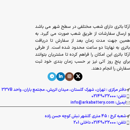
آرکا باتری دارای شعب مختلفی در سطح شهر می باشد
و ارسال سفارشات از طریق شعب صورت می گیرد. به
همین جهت مدت زمان بعد از سفارش تا دریافت
باتری به نهایتا دو ساعت محدود شده است. از طرفی
آرکا باتری این امکان را فراهم کرده تا مشتریان بتوانند
برای پنج روز آتی نیز بر حسب زمان بندی خود ثبت
سفارش را انجام دهند.
دفتر مرکزی : تهران، شهرک گلستان، میدان اتریش، مجتمع باران، واحد 337B
تلفن: 02149032000
ایمیل: info@arkabattery.com
شعبه کرج : 45 متری گلشهر نبش کوچه حسن زاده
تلفن: 02149032000 داخلی 201
شعبه نواب : جنوب به شمال بزرگراه نواب، بعد از پل مرتضوی، لاین کندرو پلاک
361