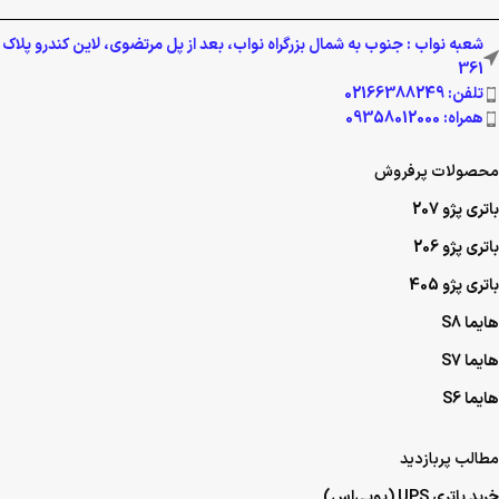
تلفن: 02166388249
همراه: 09358012000
محصولات پرفروش
باتری پژو 207
باتری پژو 206
باتری پژو 405
هایما S8
هایما S7
هایما S6
مطالب پربازدید
خرید باتری UPS (یو‌پی‌اس)
خرید باتری موتورسیکلت