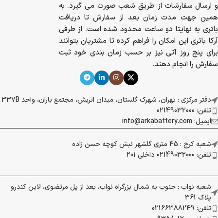
و ارسال سفارشات از طریق شعب صورت می گیرد. به
همین جهت مدت زمان بعد از سفارش تا دریافت
باتری به نهایتا دو ساعت محدود شده است. از طرفی
آرکا باتری این امکان را فراهم کرده تا مشتریان بتوانند
برای پنج روز آتی نیز بر حسب زمان بندی خود ثبت
سفارش را انجام دهند.
دفتر مرکزی : تهران، شهرک گلستان، میدان اتریش، مجتمع باران، واحد 337B
تلفن: 02149032000
ایمیل: info@arkabattery.com
شعبه کرج : 45 متری گلشهر نبش کوچه حسن زاده
تلفن: 02149032000 داخلی 201
شعبه نواب : جنوب به شمال بزرگراه نواب، بعد از پل مرتضوی، لاین کندرو
پلاک 361
تلفن: 02166388249