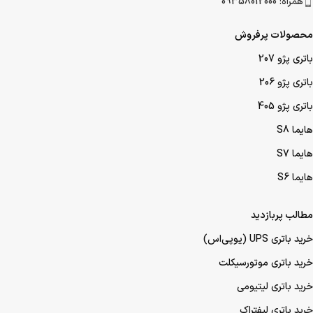
همراه: 09358012000
محصولات پرفروش
باتری پژو 207
باتری پژو 206
باتری پژو 405
هایما S8
هایما S7
هایما S6
مطالب پربازدید
خرید باتری UPS (یو‌پی‌اس)
خرید باتری موتورسیکلت
خرید باتری لیتیومی
خرید باتری لیفتراک