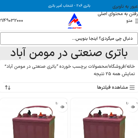
عبور به ناوبری
باتری 206
-
انتخاب آمپر باتری
رفتن به محتوای اصلی
2149032000
منو
باتری صنعتی در مومن آباد
خانه
فروشگاه
محصولات برچسب خورده “باتری صنعتی در مومن آباد”
نمایش همه 25 نتیجه
مشاهده فیلترها
تمام شد!
تمام شد!