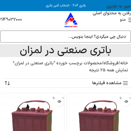
عبور به ناوبری
باتری 206
-
انتخاب آمپر باتری
رفتن به محتوای اصلی
2149032000
منو
باتری صنعتی در لمزان
خانه
فروشگاه
محصولات برچسب خورده “باتری صنعتی در لمزان”
نمایش همه 25 نتیجه
مشاهده فیلترها
تمام شد!
تمام شد!