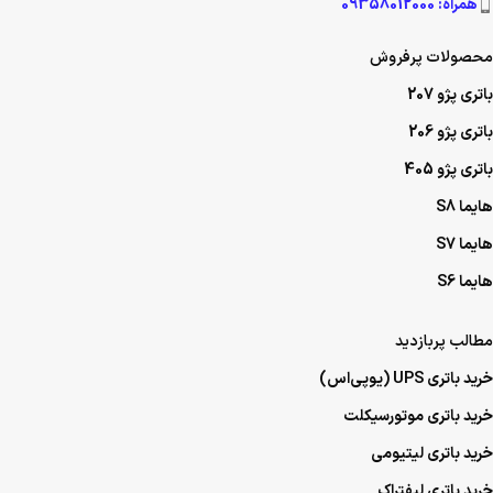
همراه: 09358012000
محصولات پرفروش
باتری پژو 207
باتری پژو 206
باتری پژو 405
هایما S8
هایما S7
هایما S6
مطالب پربازدید
خرید باتری UPS (یو‌پی‌اس)
خرید باتری موتورسیکلت
خرید باتری لیتیومی
خرید باتری لیفتراک