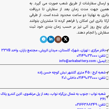
و ارسال سفارشات از طریق شعب صورت می گیرد. به
همین جهت مدت زمان بعد از سفارش تا دریافت
باتری به نهایتا دو ساعت محدود شده است. از طرفی
آرکا باتری این امکان را فراهم کرده تا مشتریان بتوانند
برای پنج روز آتی نیز بر حسب زمان بندی خود ثبت
سفارش را انجام دهند.
دفتر مرکزی : تهران، شهرک گلستان، میدان اتریش، مجتمع باران، واحد 337B
تلفن: 02149032000
ایمیل: info@arkabattery.com
شعبه کرج : 45 متری گلشهر نبش کوچه حسن زاده
تلفن: 02149032000 داخلی 201
شعبه نواب : جنوب به شمال بزرگراه نواب، بعد از پل مرتضوی، لاین کندرو پلاک
361
تلفن: 02166388249