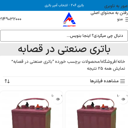
عبور به ناوبری
باتری 206
-
انتخاب آمپر باتری
رفتن به محتوای اصلی
2149032000
منو
باتری صنعتی در قصابه
خانه
فروشگاه
محصولات برچسب خورده “باتری صنعتی در قصابه”
نمایش همه 25 نتیجه
مشاهده فیلترها
تمام شد!
تمام شد!