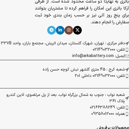
باتری به نهایتا دو ساعت محدود شده است. از طرفی
آرکا باتری این امکان را فراهم کرده تا مشتریان بتوانند
برای پنج روز آتی نیز بر حسب زمان بندی خود ثبت
سفارش را انجام دهند.
دفتر مرکزی : تهران، شهرک گلستان، میدان اتریش، مجتمع باران، واحد 337B
تلفن: 02149032000
ایمیل: info@arkabattery.com
شعبه کرج : 45 متری گلشهر نبش کوچه حسن زاده
تلفن: 02149032000 داخلی 201
شعبه نواب : جنوب به شمال بزرگراه نواب، بعد از پل مرتضوی، لاین کندرو
پلاک 361
تلفن: 02166388249
همراه: 09358012000
محصولات پرفروش