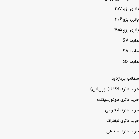
باتری پژو 207
باتری پژو 206
باتری پژو 405
هایما S8
هایما S7
هایما S6
مطالب پربازدید
خرید باتری UPS (یو‌پی‌اس)
خرید باتری موتورسیکلت
خرید باتری لیتیومی
خرید باتری لیفتراک
خرید باتری صنعتی