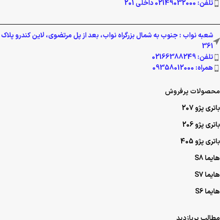
تلفن: 02149032000 داخلی 201
شعبه نواب : جنوب به شمال بزرگراه نواب، بعد از پل مرتضوی، لاین کندرو پلاک
361
تلفن: 02166388249
همراه: 09358012000
محصولات پرفروش
باتری پژو 207
باتری پژو 206
باتری پژو 405
هایما S8
هایما S7
هایما S6
مطالب پربازدید