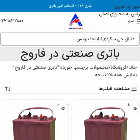
عبور به ناوبری
باتری 206
-
انتخاب آمپر باتری
رفتن به محتوای اصلی
2149032000
منو
باتری صنعتی در فاروج
خانه
فروشگاه
محصولات برچسب خورده “باتری صنعتی در فاروج”
نمایش همه 25 نتیجه
مشاهده فیلترها
تمام شد!
تمام شد!