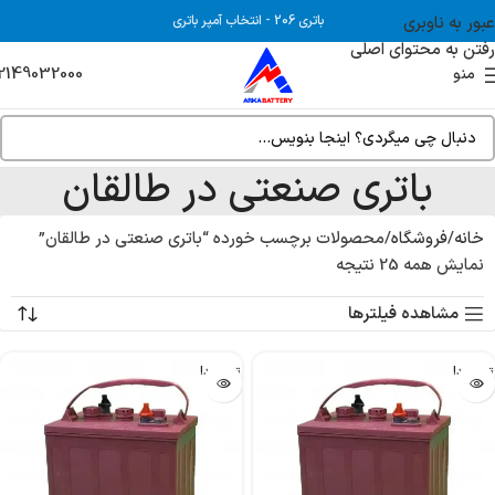
عبور به ناوبری
باتری 206
-
انتخاب آمپر باتری
رفتن به محتوای اصلی
2149032000
منو
باتری صنعتی در طالقان
خانه
فروشگاه
محصولات برچسب خورده “باتری صنعتی در طالقان”
نمایش همه 25 نتیجه
مشاهده فیلترها
تمام شد!
تمام شد!