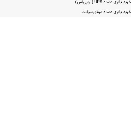
خرید باتری عمده UPS (یو‌پی‌اس)
خرید باتری عمده موتورسیکلت
خرید باتری عمده ماشین
نمادها و مجوزهای ما