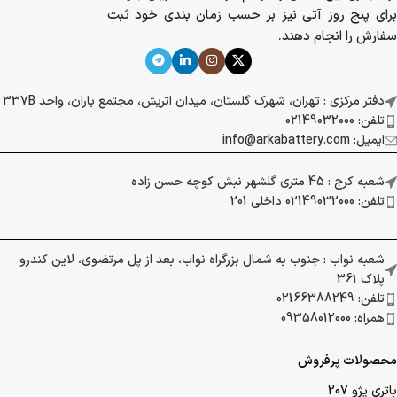
برای پنج روز آتی نیز بر حسب زمان بندی خود ثبت
سفارش را انجام دهند.
دفتر مرکزی : تهران، شهرک گلستان، میدان اتریش، مجتمع باران، واحد 337B
تلفن: 02149032000
ایمیل: info@arkabattery.com
شعبه کرج : 45 متری گلشهر نبش کوچه حسن زاده
تلفن: 02149032000 داخلی 201
شعبه نواب : جنوب به شمال بزرگراه نواب، بعد از پل مرتضوی، لاین کندرو
پلاک 361
تلفن: 02166388249
همراه: 09358012000
محصولات پرفروش
باتری پژو 207