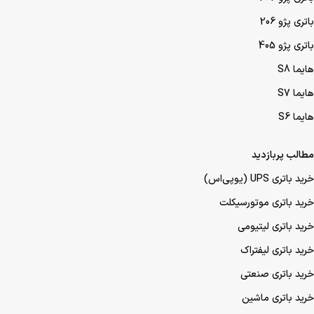
محصولات پرفروش
باتری پژو 207
باتری پژو 206
باتری پژو 405
هایما S8
هایما S7
هایما S6
مطالب پربازدید
خرید باتری UPS (یو‌پی‌اس)
خرید باتری موتورسیکلت
خرید باتری لیتیومی
خرید باتری لیفتراک