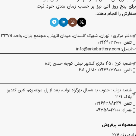
همین جهت مدت زمان بعد از سفارش تا دریافت
باتری به نهایتا دو ساعت محدود شده است. از طرفی
آرکا باتری این امکان را فراهم کرده تا مشتریان بتوانند
برای پنج روز آتی نیز بر حسب زمان بندی خود ثبت
سفارش را انجام دهند.
دفتر مرکزی : تهران، شهرک گلستان، میدان اتریش، مجتمع باران، واحد 337B
تلفن: 02149032000
ایمیل: info@arkabattery.com
شعبه کرج : 45 متری گلشهر نبش کوچه حسن زاده
تلفن: 02149032000 داخلی 201
شعبه نواب : جنوب به شمال بزرگراه نواب، بعد از پل مرتضوی، لاین کندرو
پلاک 361
تلفن: 02166388249
همراه: 09358012000