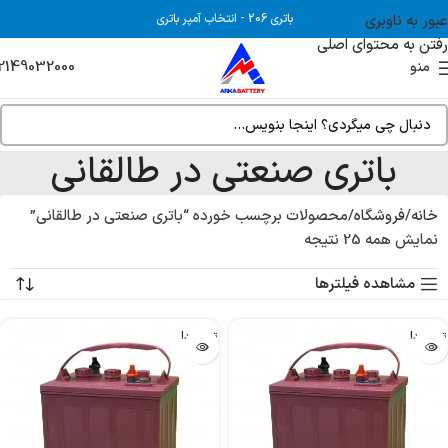
عبور به ناوبری
باتری 206
-
انتخاب آمپر باتری
رفتن به محتوای اصلی
2149032000
منو
باتری صنعتی در طالقانی
خانه
فروشگاه
محصولات برچسب خورده “باتری صنعتی در طالقانی”
نمایش همه 25 نتیجه
مشاهده فیلترها
تمام شد!
تمام شد!