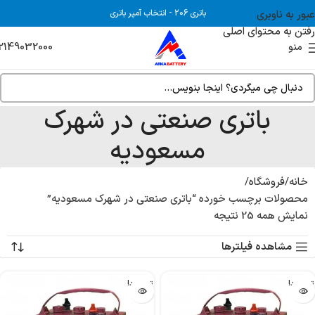
عبور به ناوبری
باتری 206
-
انتخاب آمپر باتری
رفتن به محتوای اصلی
2149032000
منو
باتری صنعتی در شهرک
مسعودیه
خانه
فروشگاه
محصولات برچسب خورده “باتری صنعتی در شهرک مسعودیه”
نمایش همه 25 نتیجه
مشاهده فیلترها
تمام شد!
تمام شد!