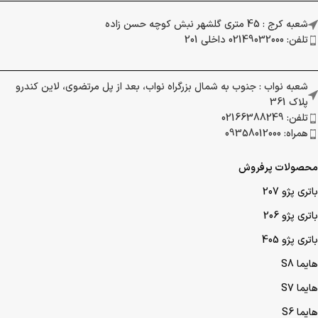
شعبه کرج : 45 متری گلشهر نبش کوچه حسن زاده
تلفن: 02149032000 داخلی 201
شعبه نواب : جنوب به شمال بزرگراه نواب، بعد از پل مرتضوی، لاین کندرو
پلاک 361
تلفن: 02166388249
همراه: 09358012000
محصولات پرفروش
باتری پژو 207
باتری پژو 206
باتری پژو 405
هایما S8
هایما S7
هایما S6