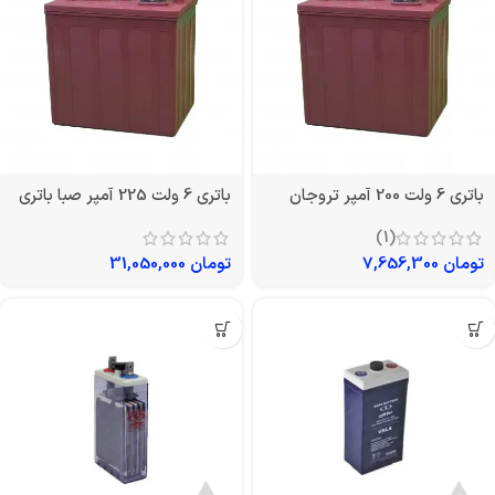
باتری 6 ولت 200 آمپر تروجان
باتری 6 ولت 225 آمپر صبا باتری
(1)
تومان
7,656,300
تومان
31,050,000