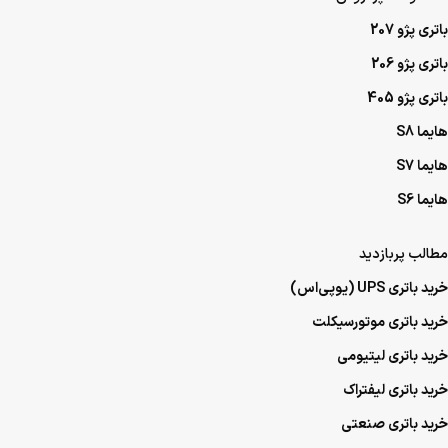
باتری پژو 207
باتری پژو 206
باتری پژو 405
هایما S8
هایما S7
هایما S6
مطالب پربازدید
خرید باتری UPS (یو‌پی‌اس)
خرید باتری موتورسیکلت
خرید باتری لیتیومی
خرید باتری لیفتراک
خرید باتری صنعتی