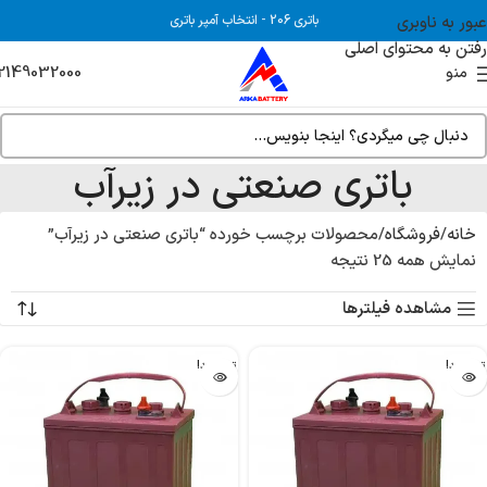
عبور به ناوبری
باتری 206
-
انتخاب آمپر باتری
رفتن به محتوای اصلی
2149032000
منو
باتری صنعتی در زیرآب
خانه
فروشگاه
محصولات برچسب خورده “باتری صنعتی در زیرآب”
نمایش همه 25 نتیجه
مشاهده فیلترها
تمام شد!
تمام شد!