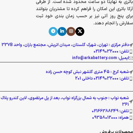
باتری به نهایتا دو ساعت محدود شده است. از طرفی
آرکا باتری این امکان را فراهم کرده تا مشتریان بتوانند
برای پنج روز آتی نیز بر حسب زمان بندی خود ثبت
سفارش را انجام دهند.
دفتر مرکزی : تهران، شهرک گلستان، میدان اتریش، مجتمع باران، واحد 337B
تلفن: 02149032000
ایمیل: info@arkabattery.com
شعبه کرج : 45 متری گلشهر نبش کوچه حسن زاده
تلفن: 02149032000 داخلی 201
شعبه نواب : جنوب به شمال بزرگراه نواب، بعد از پل مرتضوی، لاین کندرو پلاک
361
تلفن: 02166388249
همراه: 09358012000
محصولات پرفروش