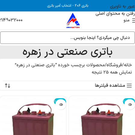
عبور به ناوبری
باتری 206
-
انتخاب آمپر باتری
رفتن به محتوای اصلی
2149032000
منو
باتری صنعتی در زهره
خانه
فروشگاه
محصولات برچسب خورده “باتری صنعتی در زهره”
نمایش همه 25 نتیجه
مشاهده فیلترها
تمام شد!
تمام شد!