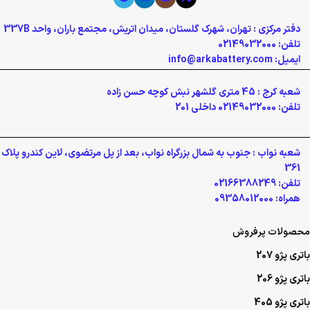
دفتر مرکزی : تهران، شهرک گلستان، میدان اتریش، مجتمع باران، واحد 337B
تلفن: 02149032000
ایمیل: info@arkabattery.com
شعبه کرج : 45 متری گلشهر نبش کوچه حسن زاده
تلفن: 02149032000 داخلی 201
شعبه نواب : جنوب به شمال بزرگراه نواب، بعد از پل مرتضوی، لاین کندرو پلاک
361
تلفن: 02166388249
همراه: 09358012000
محصولات پرفروش
باتری پژو 207
باتری پژو 206
باتری پژو 405