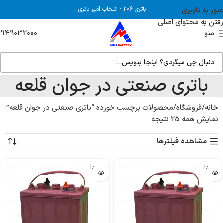
عبور به ناوبری
باتری 206
-
انتخاب آمپر باتری
رفتن به محتوای اصلی
2149032000
منو
باتری صنعتی در جوان قلعه
خانه
فروشگاه
محصولات برچسب خورده “باتری صنعتی در جوان قلعه”
نمایش همه 25 نتیجه
مشاهده فیلترها
تمام شد!
تمام شد!