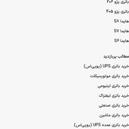
شعبه نواب : جنوب به شمال بزرگراه نواب، بعد از پل مرتضوی، لاین کندرو
پلاک 361
تلفن: 02166388249
همراه: 09358012000
محصولات پرفروش
باتری پژو 207
باتری پژو 206
باتری پژو 405
هایما S8
هایما S7
هایما S6
مطالب پربازدید
خرید باتری UPS (یو‌پی‌اس)