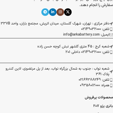
آرکا باتری دارای شعب مختلفی در سطح شهر می باشد
و ارسال سفارشات از طریق شعب صورت می گیرد. به
همین جهت مدت زمان بعد از سفارش تا دریافت
باتری به نهایتا دو ساعت محدود شده است. از طرفی
آرکا باتری این امکان را فراهم کرده تا مشتریان بتوانند
برای پنج روز آتی نیز بر حسب زمان بندی خود ثبت
سفارش را انجام دهند.
دفتر مرکزی : تهران، شهرک گلستان، میدان اتریش، مجتمع باران، واحد 337B
تلفن: 02149032000
ایمیل: info@arkabattery.com
شعبه کرج : 45 متری گلشهر نبش کوچه حسن زاده
تلفن: 02149032000 داخلی 201