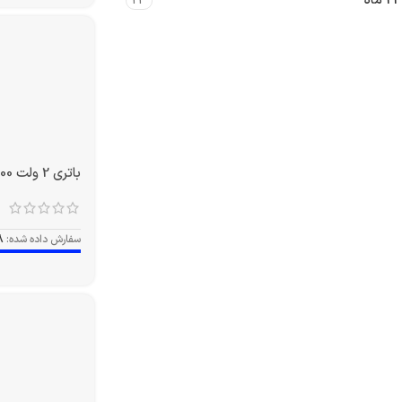
24 ماه
23
باتری 2 ولت 1500 آمپر OPZS
سفارش داده شده:
8