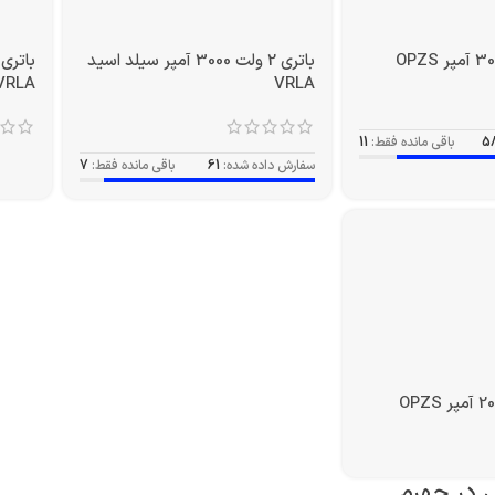
باتری 2 ولت 3000 آمپر سیلد اسید
VRLA
VRLA
5
باقی مانده فقط:
11
سفارش داده شده:
61
باقی مانده فقط:
7
 در جهرم