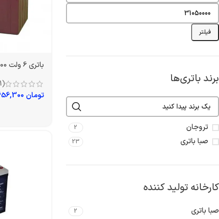
فیلتر
باتری 6 ولت 200 آمپر تروجان
برند باتری‌ها
(1)
تومان
7,656,300
تروجان
2
صبا باتری
23
کارخانه تولید کننده
صبا باتری
2