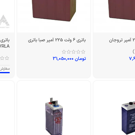
باتری 6 ولت 225 آمپر صبا باتری
VRLA
تومان
31,050,000
سفارش 