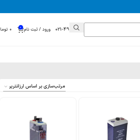
0
021-49032000
ورود / ثبت نام
0
توما