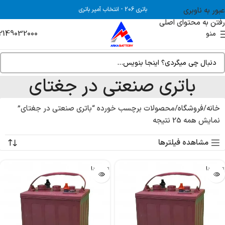
عبور به ناوبری
باتری 206
-
انتخاب آمپر باتری
رفتن به محتوای اصلی
2149032000
منو
باتری صنعتی در جغتای
خانه
فروشگاه
محصولات برچسب خورده “باتری صنعتی در جغتای”
نمایش همه 25 نتیجه
مشاهده فیلترها
تمام شد!
تمام شد!