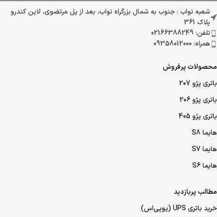
شعبه نواب : جنوب به شمال بزرگراه نواب، بعد از پل مرتضوی، لاین کندرو
پلاک 361
تلفن: 02166388249
همراه: 09358012000
محصولات پرفروش
باتری پژو 207
باتری پژو 206
باتری پژو 405
هایما S8
هایما S7
هایما S6
مطالب پربازدید
خرید باتری UPS (یو‌پی‌اس)