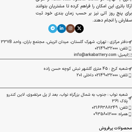
آرکا باتری این امکان را فراهم کرده تا مشتریان بتوانند
برای پنج روز آتی نیز بر حسب زمان بندی خود ثبت
سفارش را انجام دهند.
دفتر مرکزی : تهران، شهرک گلستان، میدان اتریش، مجتمع باران، واحد 337B
تلفن: 02149032000
ایمیل: info@arkabattery.com
شعبه کرج : 45 متری گلشهر نبش کوچه حسن زاده
تلفن: 02149032000 داخلی 201
شعبه نواب : جنوب به شمال بزرگراه نواب، بعد از پل مرتضوی، لاین کندرو
پلاک 361
تلفن: 02166388249
همراه: 09358012000
محصولات پرفروش