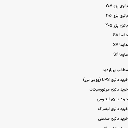
باتری پژو 207
باتری پژو 206
باتری پژو 405
هایما S8
هایما S7
هایما S6
مطالب پربازدید
خرید باتری UPS (یو‌پی‌اس)
خرید باتری موتورسیکلت
خرید باتری لیتیومی
خرید باتری لیفتراک
خرید باتری صنعتی