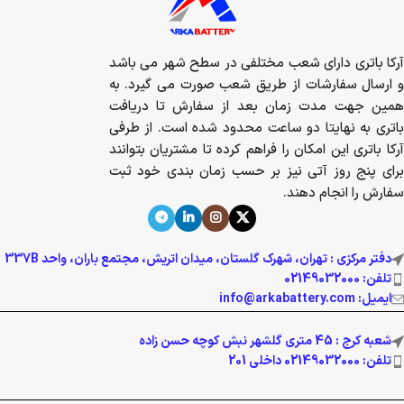
آرکا باتری دارای شعب مختلفی در سطح شهر می باشد
و ارسال سفارشات از طریق شعب صورت می گیرد. به
همین جهت مدت زمان بعد از سفارش تا دریافت
باتری به نهایتا دو ساعت محدود شده است. از طرفی
آرکا باتری این امکان را فراهم کرده تا مشتریان بتوانند
برای پنج روز آتی نیز بر حسب زمان بندی خود ثبت
سفارش را انجام دهند.
دفتر مرکزی : تهران، شهرک گلستان، میدان اتریش، مجتمع باران، واحد 337B
تلفن: 02149032000
ایمیل: info@arkabattery.com
شعبه کرج : 45 متری گلشهر نبش کوچه حسن زاده
تلفن: 02149032000 داخلی 201