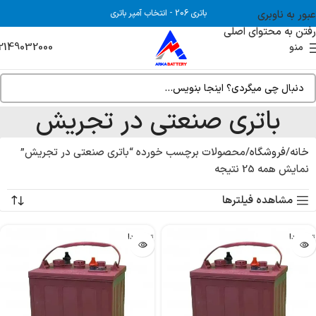
عبور به ناوبری
باتری 206
-
انتخاب آمپر باتری
رفتن به محتوای اصلی
2149032000
منو
باتری صنعتی در تجریش
خانه
فروشگاه
محصولات برچسب خورده “باتری صنعتی در تجریش”
نمایش همه 25 نتیجه
مشاهده فیلترها
تمام شد!
تمام شد!