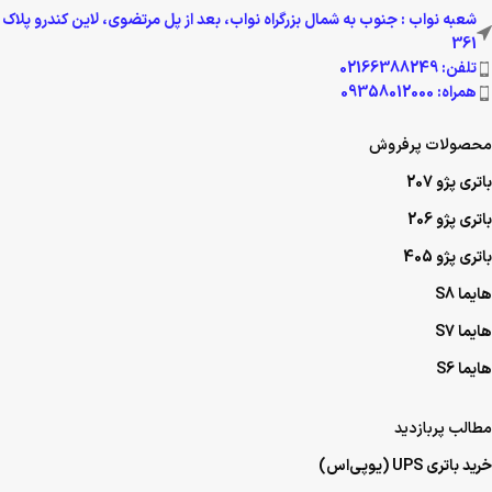
شعبه نواب : جنوب به شمال بزرگراه نواب، بعد از پل مرتضوی، لاین کندرو پلاک
361
تلفن: 02166388249
همراه: 09358012000
محصولات پرفروش
باتری پژو 207
باتری پژو 206
باتری پژو 405
هایما S8
هایما S7
هایما S6
مطالب پربازدید
خرید باتری UPS (یو‌پی‌اس)