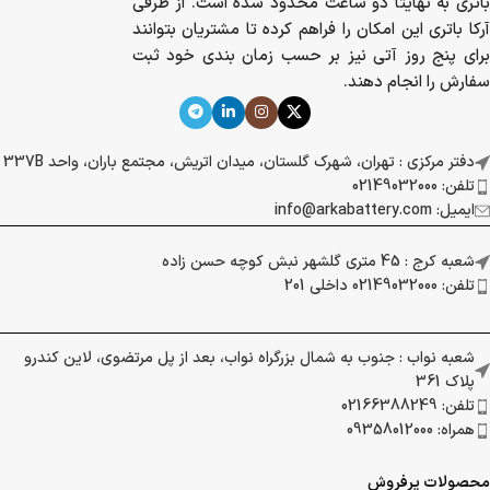
باتری به نهایتا دو ساعت محدود شده است. از طرفی
آرکا باتری این امکان را فراهم کرده تا مشتریان بتوانند
برای پنج روز آتی نیز بر حسب زمان بندی خود ثبت
سفارش را انجام دهند.
دفتر مرکزی : تهران، شهرک گلستان، میدان اتریش، مجتمع باران، واحد 337B
تلفن: 02149032000
ایمیل: info@arkabattery.com
شعبه کرج : 45 متری گلشهر نبش کوچه حسن زاده
تلفن: 02149032000 داخلی 201
شعبه نواب : جنوب به شمال بزرگراه نواب، بعد از پل مرتضوی، لاین کندرو
پلاک 361
تلفن: 02166388249
همراه: 09358012000
محصولات پرفروش