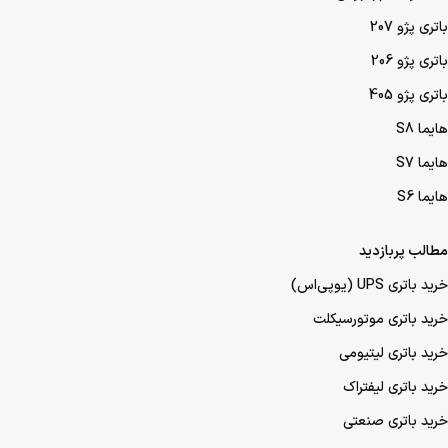
باتری پژو 207
باتری پژو 206
باتری پژو 405
هایما S8
هایما S7
هایما S6
مطالب پربازدید
خرید باتری UPS (یو‌پی‌اس)
خرید باتری موتورسیکلت
خرید باتری لیتیومی
خرید باتری لیفتراک
خرید باتری صنعتی