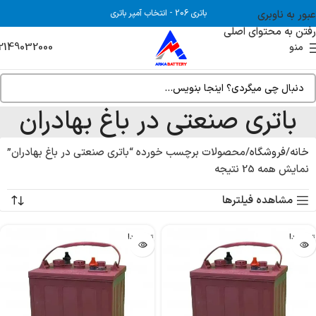
عبور به ناوبری
باتری 206
-
انتخاب آمپر باتری
رفتن به محتوای اصلی
2149032000
منو
باتری صنعتی در باغ بهادران
خانه
فروشگاه
محصولات برچسب خورده “باتری صنعتی در باغ بهادران”
نمایش همه 25 نتیجه
مشاهده فیلترها
تمام شد!
تمام شد!