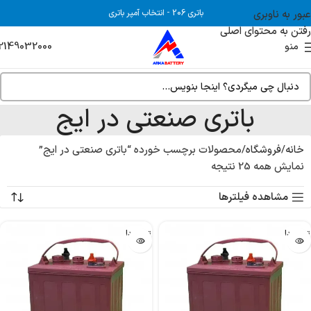
عبور به ناوبری
باتری 206
-
انتخاب آمپر باتری
رفتن به محتوای اصلی
2149032000
منو
باتری صنعتی در ایج
خانه
فروشگاه
محصولات برچسب خورده “باتری صنعتی در ایج”
نمایش همه 25 نتیجه
مشاهده فیلترها
تمام شد!
تمام شد!