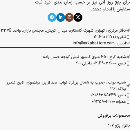
برای پنج روز آتی نیز بر حسب زمان بندی خود ثبت
سفارش را انجام دهند.
دفتر مرکزی : تهران، شهرک گلستان، میدان اتریش، مجتمع باران، واحد 337B
تلفن: 02149032000
ایمیل: info@arkabattery.com
شعبه کرج : 45 متری گلشهر نبش کوچه حسن زاده
تلفن: 02149032000 داخلی 201
شعبه نواب : جنوب به شمال بزرگراه نواب، بعد از پل مرتضوی، لاین کندرو
پلاک 361
تلفن: 02166388249
همراه: 09358012000
محصولات پرفروش
باتری پژو 207