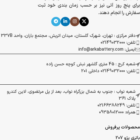
برای پنج روز آتی نیز بر حسب زمان بندی خود ثبت
سفارش را انجام دهند.
دفتر مرکزی : تهران، شهرک گلستان، میدان اتریش، مجتمع باران، واحد 337B
تلفن: 02149032000
ایمیل: info@arkabattery.com
شعبه کرج : 45 متری گلشهر نبش کوچه حسن زاده
تلفن: 02149032000 داخلی 201
شعبه نواب : جنوب به شمال بزرگراه نواب، بعد از پل مرتضوی، لاین کندرو
پلاک 361
تلفن: 02166388249
همراه: 09358012000
محصولات پرفروش
باتری پژو 207