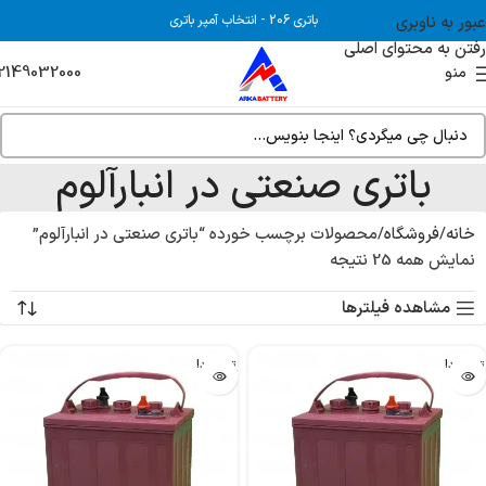
عبور به ناوبری
باتری 206
-
انتخاب آمپر باتری
رفتن به محتوای اصلی
2149032000
منو
باتری صنعتی در انبارآلوم
خانه
فروشگاه
محصولات برچسب خورده “باتری صنعتی در انبارآلوم”
نمایش همه 25 نتیجه
مشاهده فیلترها
تمام شد!
تمام شد!