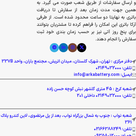
و ارسال سفارشات از طریق شعب صورت می گیرد. به
همین جهت مدت زمان بعد از سفارش تا دریافت
باتری به نهایتا دو ساعت محدود شده است. از طرفی
آرکا باتری این امکان را فراهم کرده تا مشتریان بتوانند
برای پنج روز آتی نیز بر حسب زمان بندی خود ثبت
سفارش را انجام دهند.
دفتر مرکزی : تهران، شهرک گلستان، میدان اتریش، مجتمع باران، واحد 337B
تلفن: 02149032000
ایمیل: info@arkabattery.com
شعبه کرج : 45 متری گلشهر نبش کوچه حسن زاده
تلفن: 02149032000 داخلی 201
شعبه نواب : جنوب به شمال بزرگراه نواب، بعد از پل مرتضوی، لاین کندرو پلاک
361
تلفن: 02166388249
همراه: 09358012000