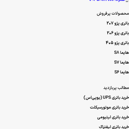
محصولات پرفروش
باتری پژو 207
باتری پژو 206
باتری پژو 405
هایما S8
هایما S7
هایما S6
مطالب پربازدید
خرید باتری UPS (یو‌پی‌اس)
خرید باتری موتورسیکلت
خرید باتری لیتیومی
خرید باتری لیفتراک