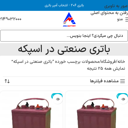
عبور به ناوبری
باتری 206
-
انتخاب آمپر باتری
رفتن به محتوای اصلی
2149032000
منو
باتری صنعتی در اسپکه
خانه
فروشگاه
محصولات برچسب خورده “باتری صنعتی در اسپکه”
نمایش همه 25 نتیجه
مشاهده فیلترها
تمام شد!
تمام شد!