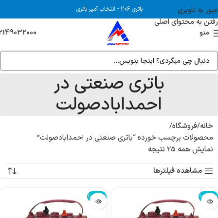
عبور به ناوبری
باتری 206
-
انتخاب آمپر باتری
رفتن به محتوای اصلی
2149032000
منو
باتری صنعتی در
احمدابادصولت
خانه
فروشگاه
محصولات برچسب خورده “باتری صنعتی در احمدابادصولت”
نمایش همه 25 نتیجه
مشاهده فیلترها
تمام شد!
تمام شد!