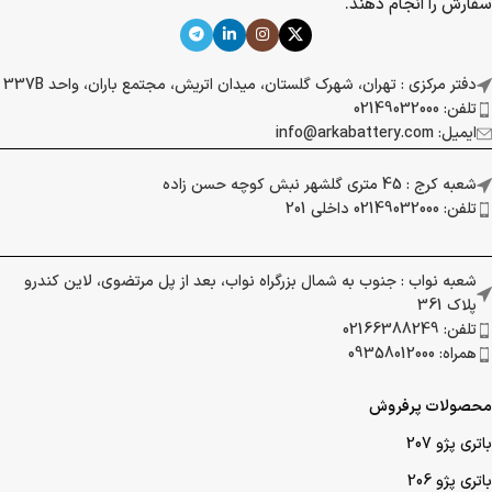
سفارش را انجام دهند.
دفتر مرکزی : تهران، شهرک گلستان، میدان اتریش، مجتمع باران، واحد 337B
تلفن: 02149032000
ایمیل: info@arkabattery.com
شعبه کرج : 45 متری گلشهر نبش کوچه حسن زاده
تلفن: 02149032000 داخلی 201
شعبه نواب : جنوب به شمال بزرگراه نواب، بعد از پل مرتضوی، لاین کندرو
پلاک 361
تلفن: 02166388249
همراه: 09358012000
محصولات پرفروش
باتری پژو 207
باتری پژو 206