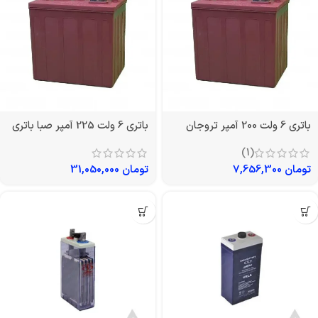
باتری 6 ولت 200 آمپر تروجان
باتری 6 ولت 225 آمپر صبا باتری
(1)
تومان
7,656,300
تومان
31,050,000