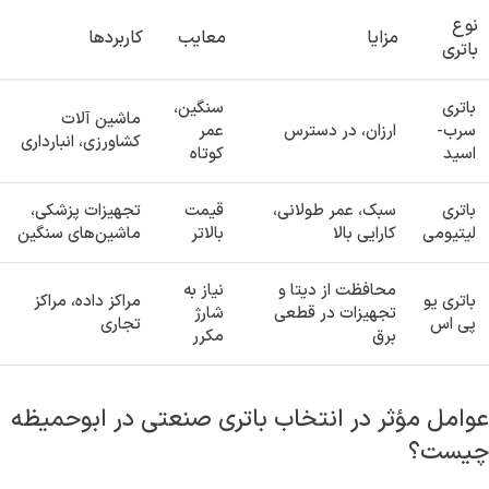
نوع
مزایا
معایب
کاربردها
باتری
باتری
سنگین،
ماشین آلات
سرب-
ارزان، در دسترس
عمر
کشاورزی، انبارداری
اسید
کوتاه
باتری
سبک، عمر طولانی،
قیمت
تجهیزات پزشکی،
لیتیومی
کارایی بالا
بالاتر
ماشین‌های سنگین
محافظت از دیتا و
نیاز به
باتری یو
مراکز داده، مراکز
تجهیزات در قطعی
شارژ
پی اس
تجاری
برق
مکرر
عوامل مؤثر در انتخاب باتری صنعتی در ابوحمیظه
چیست؟