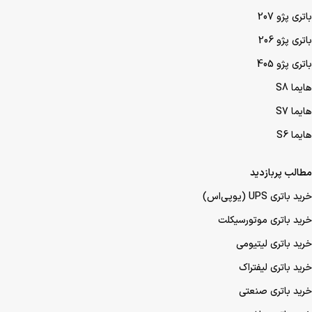
باتری پژو 207
باتری پژو 206
باتری پژو 405
هایما S8
هایما S7
هایما S6
مطالب پربازدید
خرید باتری UPS (یو‌پی‌اس)
خرید باتری موتورسیکلت
خرید باتری لیتیومی
خرید باتری لیفتراک
خرید باتری صنعتی