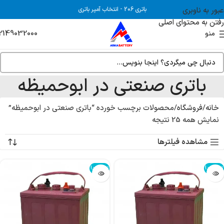
عبور به ناوبری
باتری 206
-
انتخاب آمپر باتری
رفتن به محتوای اصلی
2149032000
منو
باتری صنعتی در ابوحمیظه
خانه
فروشگاه
محصولات برچسب خورده “باتری صنعتی در ابوحمیظه”
نمایش همه 25 نتیجه
مشاهده فیلترها
تمام شد!
تمام شد!