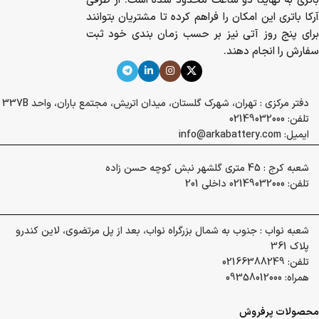
باتری به نهایتا دو ساعت محدود شده است. از طرفی
آرکا باتری این امکان را فراهم کرده تا مشتریان بتوانند
برای پنج روز آتی نیز بر حسب زمان بندی خود ثبت
سفارش را انجام دهند.
دفتر مرکزی : تهران، شهرک گلستان، میدان اتریش، مجتمع باران، واحد 337B
تلفن: 02149032000
ایمیل: info@arkabattery.com
شعبه کرج : 45 متری گلشهر نبش کوچه حسن زاده
تلفن: 02149032000 داخلی 201
شعبه نواب : جنوب به شمال بزرگراه نواب، بعد از پل مرتضوی، لاین کندرو
پلاک 361
تلفن: 02166388249
همراه: 09358012000
محصولات پرفروش