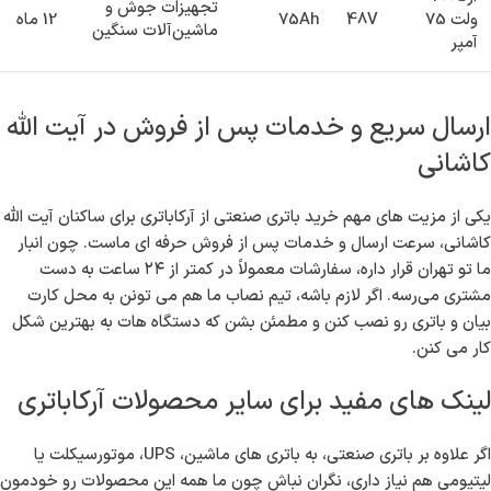
ظرفیت
مدل باتری
ولتاژ
(آمپر
مناسب برای
گارانتی
ساعت)
آرکا 12 ولت
UPS و سیستم های
12V
200Ah
12 ماه
200 آمپر
برق اضطراری
آرکا 24
لیفتراک ها و
ولت 100
24V
100Ah
تابلوهای برق
12 ماه
آمپر
صنعتی
آرکا 48
تجهیزات جوش و
ولت 75
48V
75Ah
12 ماه
ماشین‌آلات سنگین
آمپر
ارسال سریع و خدمات پس از فروش در آیت الله
کاشانی