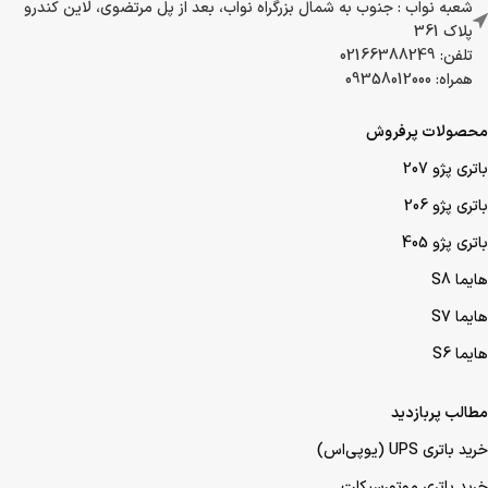
برای پنج روز آتی نیز بر حسب زمان بندی خود ثبت
سفارش را انجام دهند.
دفتر مرکزی : تهران، شهرک گلستان، میدان اتریش، مجتمع باران، واحد 337B
تلفن: 02149032000
ایمیل: info@arkabattery.com
شعبه کرج : 45 متری گلشهر نبش کوچه حسن زاده
تلفن: 02149032000 داخلی 201
شعبه نواب : جنوب به شمال بزرگراه نواب، بعد از پل مرتضوی، لاین کندرو
پلاک 361
تلفن: 02166388249
همراه: 09358012000
محصولات پرفروش
باتری پژو 207