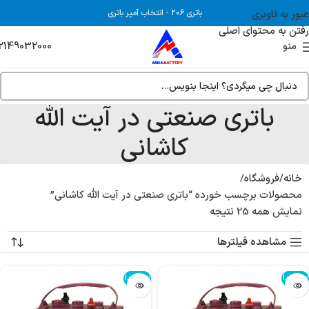
عبور به ناوبری
باتری 206
-
انتخاب آمپر باتری
رفتن به محتوای اصلی
2149032000
منو
باتری صنعتی در آیت الله
کاشانی
خانه
فروشگاه
محصولات برچسب خورده “باتری صنعتی در آیت الله کاشانی”
نمایش همه 25 نتیجه
مشاهده فیلترها
تمام شد!
تمام شد!