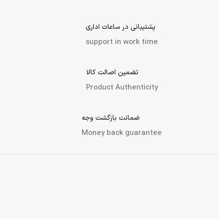
انتخاب، ارسال و نصب رو برات آسون کنیم و خیالت رو راحت. پس همین
حالا سفارش بده و تجهیزات‌ات رو همیشه روشن و آماده نگه دار!
ارسال به سراسر کشور
Shipping nationwide
پرداخت در محل (تهران و کرج)
Payment methods
پشتیبانی در ساعات اداری
support in work time
تضمین اصالت کالا