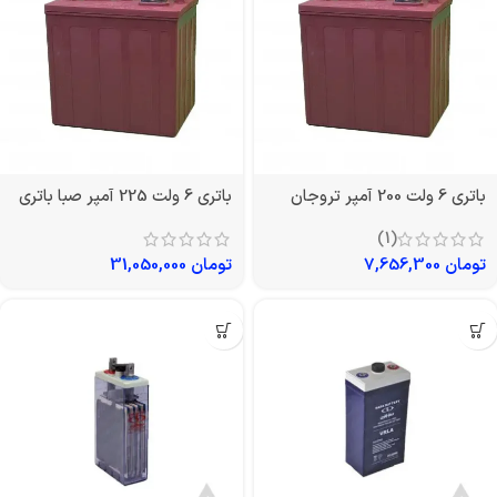
باتری 6 ولت 200 آمپر تروجان
باتری 6 ولت 225 آمپر صبا باتری
(1)
تومان
7,656,300
تومان
31,050,000