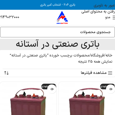
عبور به ناوبری
باتری 206
-
انتخاب آمپر باتری
رفتن به محتوای اصلی
2149032000
منو
باتری صنعتی در آستانه
خانه
فروشگاه
محصولات برچسب خورده “باتری صنعتی در آستانه”
نمایش همه 25 نتیجه
مشاهده فیلترها
اتمام موجودی
اتمام موجودی