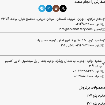
سفارش را انجام دهند.
دفتر مرکزی : تهران، شهرک گلستان، میدان اتریش، مجتمع باران، واحد 337B
تلفن: 02149032000
ایمیل: info@arkabattery.com
شعبه کرج : 45 متری گلشهر نبش کوچه حسن زاده
تلفن: 02149032000 داخلی 201
شعبه نواب : جنوب به شمال بزرگراه نواب، بعد از پل مرتضوی، لاین کندرو
پلاک 361
تلفن: 02166388249
همراه: 09358012000
محصولات پرفروش
باتری پژو 207
باتری پژو 206