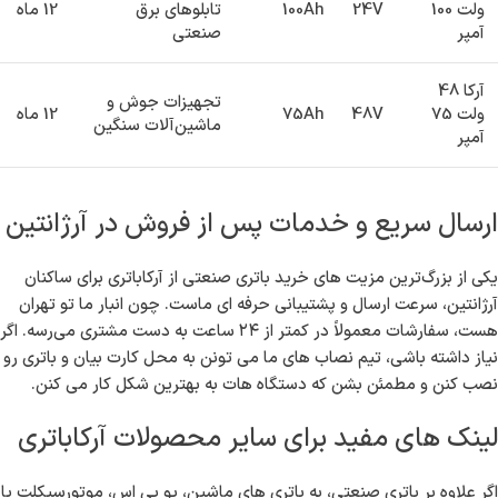
ساعت)
آرکا 12 ولت
UPS و سیستم های
12V
200Ah
12 ماه
200 آمپر
برق اضطراری
آرکا 24
لیفتراک ها و
ولت 100
24V
100Ah
تابلوهای برق
12 ماه
آمپر
صنعتی
آرکا 48
تجهیزات جوش و
ولت 75
48V
75Ah
12 ماه
ماشین‌آلات سنگین
آمپر
ارسال سریع و خدمات پس از فروش در آرژانتین
یکی از بزرگ‌ترین مزیت های خرید باتری صنعتی از آرکاباتری برای ساکنان
آرژانتین، سرعت ارسال و پشتیبانی حرفه ای ماست. چون انبار ما تو تهران