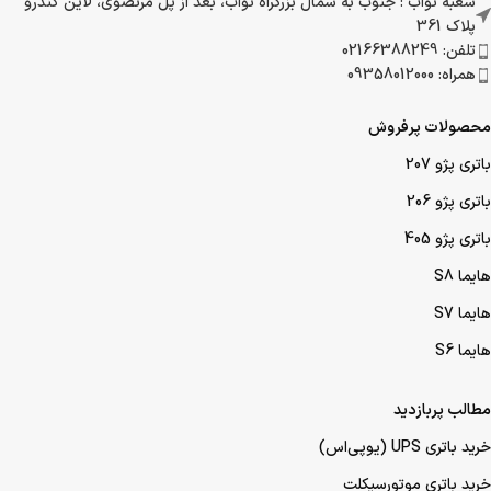
شعبه کرج : 45 متری گلشهر نبش کوچه حسن زاده
تلفن: 02149032000 داخلی 201
شعبه نواب : جنوب به شمال بزرگراه نواب، بعد از پل مرتضوی، لاین کندرو
پلاک 361
تلفن: 02166388249
همراه: 09358012000
محصولات پرفروش
باتری پژو 207
باتری پژو 206
باتری پژو 405
هایما S8
هایما S7
هایما S6