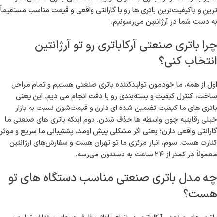
اگر کسب‌وکار صنعتی، تولیدی یا خدماتی در محله آرژانتین تهران داری،
حتماً می دونی که باتری های صنعتی چقدر نقش مهمی تو پایداری و
عملکرد دستگاه ها و تجهیزات دارن. باتری صنعتی تو لیفتراک ها، دستگاه
های UPS بزرگ، تابلوهای برق و انواع ماشین‌آلات سنگین کاربرد داره و
کیفیتش می تونه مستقیماً روی راندمان کاری و کاهش هزینه های تعمیرات
تأثیر بذاره. ما تو آرکاباتری به عنوان تولیدکننده اصلی باتری صنعتی، تازه
ترین و باکیفیت‌ترین باتری ها رو با گارانتی واقعی و قیمت مناسب مستقیماً
به دست شما در آرژانتین می‌رسونیم.
چرا باتری صنعتی آرکاباتری رو تو آرژانتین
انتخاب کنی؟
اول از همه، ما خودمون تولیدکننده باتری صنعتی هستیم و تمام مراحل
ساخت، کنترل کیفیت و بسته‌بندی رو با دقت انجام می دیم. این یعنی
باتری های ما کیفیت تضمین شده ای دارن و قیمت‌شون نسبت به بازار
خیلی رقابتیه چون واسطه ها حذف شدن. دوم اینکه باتری های صنعتی ما
گارانتی واقعی دارن؛ یعنی اگر مشکلی پیش اومد، پشتیبانی ما سریع و موثر