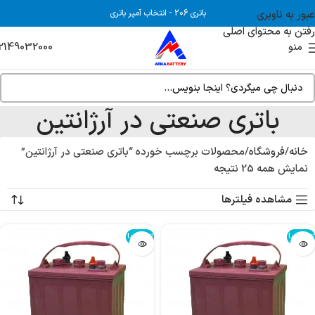
عبور به ناوبری
باتری 206
-
انتخاب آمپر باتری
رفتن به محتوای اصلی
2149032000
منو
باتری صنعتی در آرژانتین
خانه
فروشگاه
محصولات برچسب خورده “باتری صنعتی در آرژانتین”
نمایش همه 25 نتیجه
مشاهده فیلترها
تمام شد!
تمام شد!