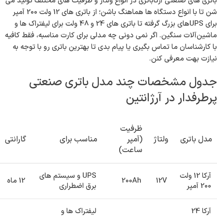
کنارت هست. سوم، انبار مرکزی ما تو تهران هست و سفارش‌های آرژانتین
معمولاً در کمتر از ۲۴ ساعت به دستتون می‌رسه.
چه مدل باتری صنعتی مناسب دستگاه های تو
هست؟
باتری های صنعتی آرکاباتری در انواع ولتاژ و ظرفیت های مختلف تولید می
شن تا با انواع دستگاه ها هماهنگ باشن؛ از باتری های 12 ولت 200 آمپر
برای UPSهای بزرگ گرفته تا باتری های 24 و 48 ولت برای لیفتراک ها و
ماشین‌آلات سنگین. اگر نمی دونی چه مدلی برای کارت مناسبه، فقط کافیه
با کارشناسان ما تماس بگیری یا پیام بدی تا بهترین باتری رو با توجه به
نیازت بهت معرفی کنن.
جدول مشخصات چند مدل باتری صنعتی
پرطرفدار در آرژانتین
ظرفیت
مدل باتری
ولتاژ
(آمپر
مناسب برای
گارانتی