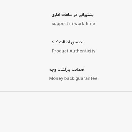
ارسال به سراسر کشور
Shipping nationwide
پرداخت در محل (تهران و کرج)
Payment methods
پشتیبانی در ساعات اداری
support in work time
تضمین اصالت کالا
Product Authenticity
ضمانت بازگشت وجه
Money back guarantee