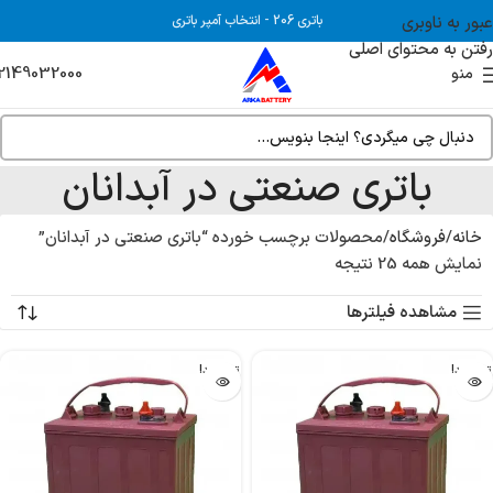
عبور به ناوبری
باتری 206
-
انتخاب آمپر باتری
رفتن به محتوای اصلی
2149032000
منو
باتری صنعتی در آبدانان
خانه
فروشگاه
محصولات برچسب خورده “باتری صنعتی در آبدانان”
نمایش همه 25 نتیجه
مشاهده فیلترها
تمام شد!
تمام شد!