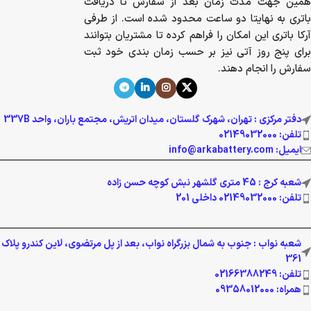
همین جهت مدت زمان بعد از سفارش تا دریافت
باتری به نهایتا دو ساعت محدود شده است. از طرفی
آرکا باتری این امکان را فراهم کرده تا مشتریان بتوانند
برای پنج روز آتی نیز بر حسب زمان بندی خود ثبت
سفارش را انجام دهند.
دفتر مرکزی : تهران، شهرک گلستان، میدان اتریش، مجتمع باران، واحد 337B
تلفن: 02149032000
ایمیل: info@arkabattery.com
شعبه کرج : 45 متری گلشهر نبش کوچه حسن زاده
تلفن: 02149032000 داخلی 201
شعبه نواب : جنوب به شمال بزرگراه نواب، بعد از پل مرتضوی، لاین کندرو پلاک
361
تلفن: 02166388249
همراه: 09358012000