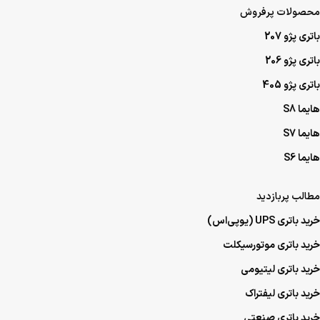
محصولات پرفروش
باتری پژو 207
باتری پژو 206
باتری پژو 405
هایما S8
هایما S7
هایما S6
مطالب پربازدید
خرید باتری UPS (یو‌پی‌اس)
خرید باتری موتورسیکلت
خرید باتری لیتیومی
خرید باتری لیفتراک
خرید باتری صنعتی