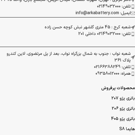
تلفن: 02149032000
ایمیل: info@arkabattery.com
شعبه کرج : 45 متری گلشهر نبش کوچه حسن زاده
تلفن: 02149032000 داخلی 201
شعبه نواب : جنوب به شمال بزرگراه نواب، بعد از پل مرتضوی، لاین کندرو
پلاک 361
تلفن: 02166388249
همراه: 09358012000
محصولات پرفروش
باتری پژو 207
باتری پژو 206
باتری پژو 405
هایما S8