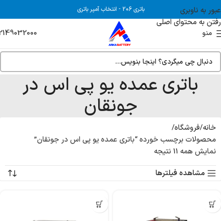
عبور به ناوبری
باتری 206
-
انتخاب آمپر باتری
رفتن به محتوای اصلی
2149032000
منو
باتری عمده یو پی اس در
جونقان
خانه
فروشگاه
محصولات برچسب خورده “باتری عمده یو پی اس در جونقان”
نمایش همه 11 نتیجه
مشاهده فیلترها